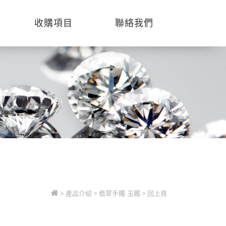
收購項目
聯絡我們
>
產品介紹
>
翡翠手鐲 玉鐲
>
回上頁